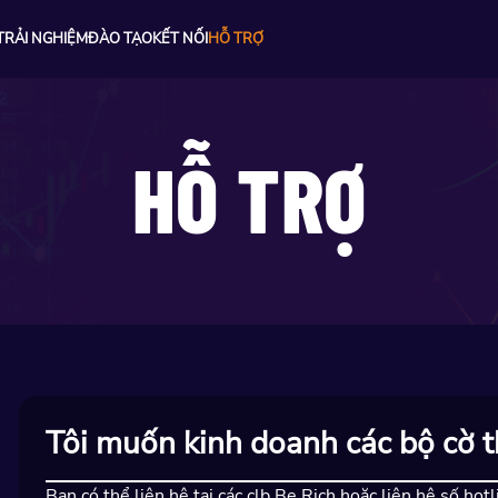
TRẢI NGHIỆM
ĐÀO TẠO
KẾT NỐI
HỖ TRỢ
HỖ TRỢ
Tôi muốn kinh doanh các bộ cờ t
Bạn có thể liên hệ tại các clb Be Rich hoặc liên hệ số h